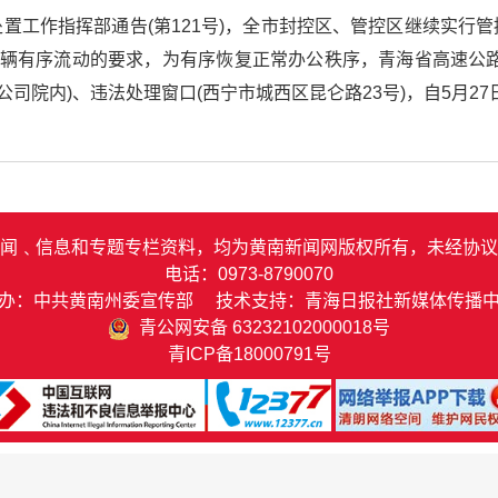
置工作指挥部通告(第121号)，全市封控区、管控区继续实行
车辆有序流动的要求，为有序恢复正常办公秩序，青海省高速公
公司院内)、违法处理窗口(西宁市城西区昆仑路23号)，自5月2
闻﹑信息和专题专栏资料，均为黄南新闻网版权所有，未经协议
电话：0973-8790070
办：中共黄南州委宣传部 技术支持：青海日报社新媒体传播
青公网安备 63232102000018号
青ICP备18000791号