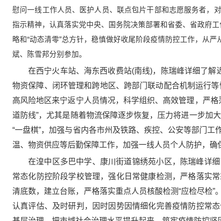
慰问一线工作人员、医护人员、联点包片干部和志愿服务者，
指示精神，认真落实党中央、国务院决策部署和省委、省政府工
略和“动态清零”总方针，稳慎做好收尾阶段疫情防控工作，从
斌、陈雪邦分别参加。
在西宁火车站、海东西收费站(南线)，陈瑞峰详细了解
物资保障、闭环管理和跨地区、跨部门联动配合机制运行等情
高风险地区来宁返宁人员情况，科学组织、高效管理，严格落
道防线”，尤其是随着物流保障逐步恢复，压力将进一步加大
“一盘棋”，加强与省内各市州及铁路、疾控、公安等部门
温、物资供应等后勤保障工作，加强一线人员个人防护，确
在湟中区多巴中学、康川街道锦绣苑小区，陈瑞峰详细
常态化防控阶段学校管理，强化日常健康检测，严格落实常
清底数，建立台账，严格落实重点人员核酸检测“应检尽检
认真评估、及时研判，因时因势因情细化完善疫情防控常态
基层治理，把市域社会治理水平提升起来，筑牢疫情防控坚