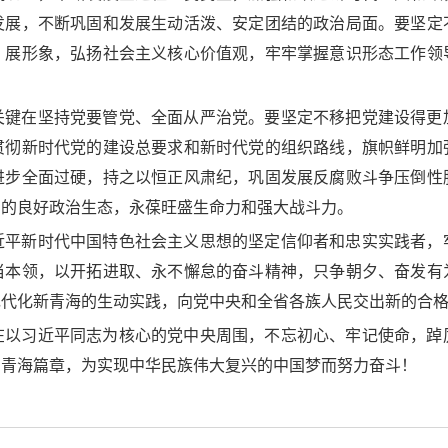
发展，不断巩固和发展生动活泼、安定团结的政治局面。要坚定
、展形象，弘扬社会主义核心价值观，牢牢掌握意识形态工作领
关键在坚持党要管党、全面从严治党。要坚定不移把党建设得更
贯彻新时代党的建设总要求和新时代党的组织路线，旗帜鲜明加
进步全面过硬，持之以恒正风肃纪，巩固发展反腐败斗争压倒性
朗的良好政治生态，永葆旺盛生命力和强大战斗力。
近平新时代中国特色社会主义思想的坚定信仰者和忠实实践者，
当本领，以开拓进取、永不懈怠的奋斗精神，只争朝夕、奋发有
现代化新青海的生动实践，向党中央和全省各族人民交出新的合
在以习近平同志为核心的党中央周围，不忘初心、牢记使命，踔
的青海篇章，为实现中华民族伟大复兴的中国梦而努力奋斗！