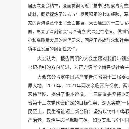
届历次全会精神，全面贯彻习近平总书记视察青海重
成就，概括提炼了过去五年发展积累的七条经验，深
家的青海篇章作出了全面部署。大会通过的十三届省
图，彰显了深刻领会“两个确立”的决定性意义、做到
护和高质量发展的时代要求，回应了各族群众和社会
项事业发展的纲领性文件。
大会认为，报告阐明的大会主题对我们带领
书记指引的方向前进，为奋力谱写全面建设社会
大会充分肯定中国共产党青海省第十三届委
原大地，2016年、2021年两次亲临青海视
宏伟蓝图、提供了根本遵循。十三届省委坚持以
省第十三次党代会确定的目标任务，深入实施“一
民至上，民生福祉迈上新台阶；坚持以铸牢中华
严治党，政治生态呈现新气象，如期实现与全国