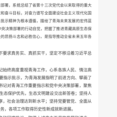
策部署，系统总结了省第十三次党代会以来取得的重大
求和奋斗目标，对奋力谱写全面建设社会主义现代化国
示批示精神为根本遵循，描绘了青海未来发展的宏伟蓝
党中央决策部署的行动自觉，把握了推进青藏高原生态保
设的昂扬斗志和必胜信心，是指导推动全省未来五年各
下要求真务实、真抓实干，坚定不移沿着习近平总
记始终高度重视青海工作，心系各族人民、情注高
重要指示批示，为青海发展指明了前进方向、擘画了
书记对青海工作重要指示和党中央决策部署，聚焦
持生态保护优先，生态文明建设交出新答卷；坚持人
享，社会治理达到新水平；坚持党要管党、全面从
任务，各项工作取得历史性新成就新进展。