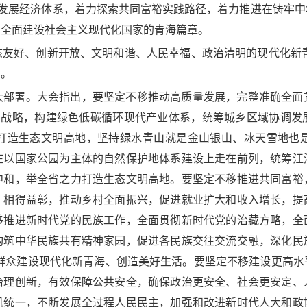
环发展经济体系，着力探索共同富裕实践路径，着力推进在铸牢
写全面建设社会主义现代化国家的青海篇章。
友好、创新开放、文明和谐、人民幸福、政治清明的现代化新青
景。
大部署。大会指出，要坚定不移推动高质量发展，完整准确全面
内需战略，构建绿色低碳循环现代产业体系，统筹城乡区域协调发
打造生态文明高地，坚持绿水青山就是金山银山、冰天雪地也
在以国家公园为主体的自然保护地体系建设上走在前列，统筹江
中和，举全省之力打造生态文明高地。要坚定不移推进共同富裕
、相得益彰，推动乡村全面振兴，促进就业扩大和收入增长，提
移推进新时代党的民族工作，全面贯彻新时代党的治藏方略，全
构筑中华民族共有精神家园，促进各民族交往交流交融，深化民
族群众建设现代化新青海、创造美好生活。要坚定不移建设更高水
治理创新，有效保障公共安全，确保政治更安全、社会更安定、
机统一，不断发展全过程人民民主，加强和改进新时代人大和政