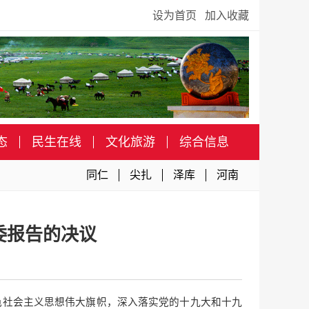
设为首页
加入收藏
态
民生在线
文化旅游
综合信息
同仁
尖扎
泽库
河南
委报告的决议
色社会主义思想伟大旗帜，深入落实党的十九大和十九