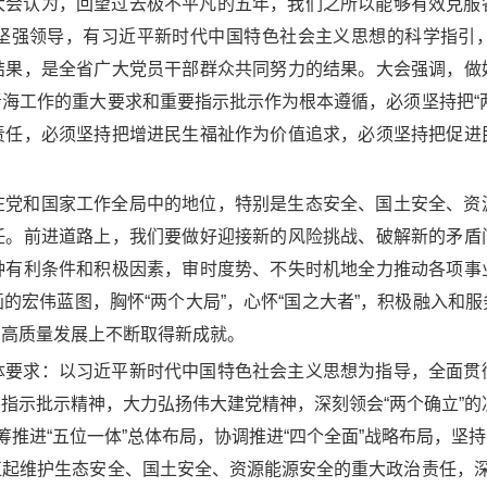
大会认为，回望过去极不平凡的五年，我们之所以能够有效克服
坚强领导，有习近平新时代中国特色社会主义思想的科学指引
结果，是全省广大党员干部群众共同努力的结果。大会强调，做
海工作的重大要求和重要指示批示作为根本遵循，必须坚持把“
责任，必须坚持把增进民生福祉作为价值追求，必须坚持把促进
在党和国家工作全局中的地位，特别是生态安全、国土安全、资
任。前进道路上，我们要做好迎接新的风险挑战、破解新的矛盾
种有利条件和积极因素，审时度势、不失时机地全力推动各项事
的宏伟蓝图，胸怀“两个大局”，心怀“国之大者”，积极融入和
和高质量发展上不断取得新成就。
体要求：以习近平新时代中国特色社会主义思想为指导，全面贯
示批示精神，大力弘扬伟大建党精神，深刻领会“两个确立”的决
筹推进“五位一体”总体布局，协调推进“四个全面”战略布局，
起维护生态安全、国土安全、资源能源安全的重大政治责任，深