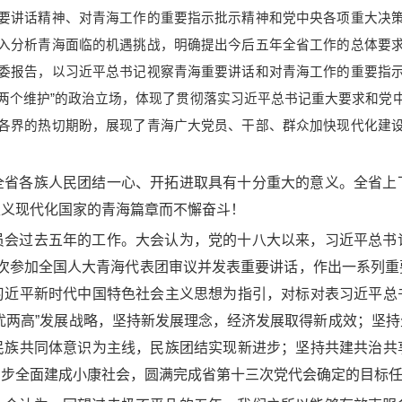
要讲话精神、对青海工作的重要指示批示精神和党中央各项重大决
入分析青海面临的机遇挑战，明确提出今后五年全省工作的总体要
委报告，以习近平总书记视察青海重要讲话和对青海工作的重要指
“两个维护”的政治立场，体现了贯彻落实习近平总书记重大要求和
各界的热切期盼，展现了青海广大党员、干部、群众加快现代化建
全省各族人民团结一心、开拓进取具有十分重大的意义。全省上
主义现代化国家的青海篇章而不懈奋斗！
员会过去五年的工作。大会认为，党的十八大以来，习近平总书
察、两次参加全国人大青海代表团审议并发表重要讲话，作出一系列
习近平新时代中国特色社会主义思想为指引，对标对表习近平总
优两高”发展战略，坚持新发展理念，经济发展取得新成效；坚
民族共同体意识为主线，民族团结实现新进步；坚持共建共治共
同步全面建成小康社会，圆满完成省第十三次党代会确定的目标