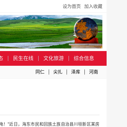
设为首页
加入收藏
态
民生在线
文化旅游
综合信息
同仁
尖扎
泽库
河南
电！”近日，海东市民和回族土族自治县川垣新区某房