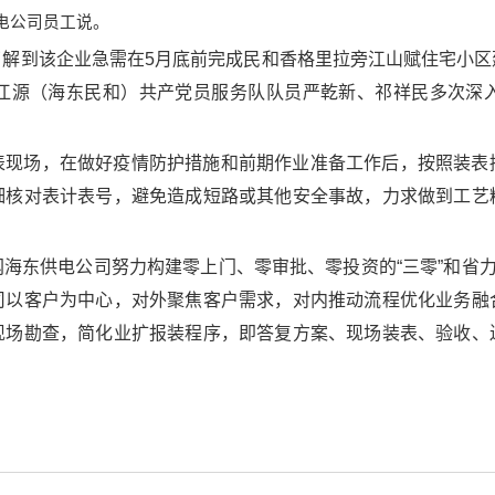
电公司员工说。
了解到该企业急需在5月底前完成民和香格里拉旁江山赋住宅小区
江源（海东民和）共产党员服务队队员严乾新、祁祥民多次深
表现场，在做好疫情防护措施和前期作业准备工作后，按照装表
细核对表计表号，避免造成短路或其他安全事故，力求做到工艺
海东供电公司努力构建零上门、零审批、零投资的“三零”和省力
司以客户为中心，对外聚焦客户需求，对内推动流程优化业务融
现场勘查，简化业扩报装程序，即答复方案、现场装表、验收、