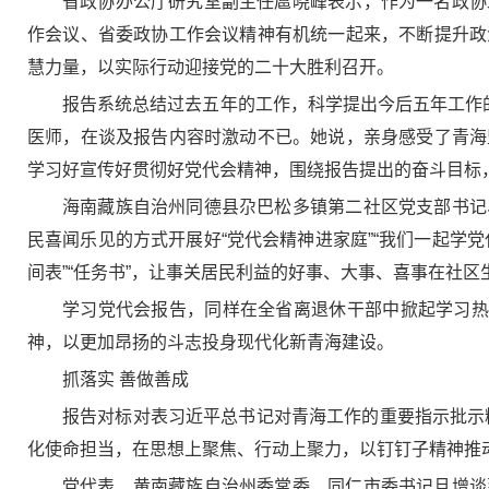
省政协办公厅研究室副主任扈晓峰表示，作为一名政协
作会议、省委政协工作会议精神有机统一起来，不断提升政
慧力量，以实际行动迎接党的二十大胜利召开。
报告系统总结过去五年的工作，科学提出今后五年工作
医师，在谈及报告内容时激动不已。她说，亲身感受了青海
学习好宣传好贯彻好党代会精神，围绕报告提出的奋斗目标
海南藏族自治州同德县尕巴松多镇第二社区党支部书记
民喜闻乐见的方式开展好“党代会精神进家庭”“我们一起学
间表”“任务书”，让事关居民利益的好事、大事、喜事在社区
学习党代会报告，同样在全省离退休干部中掀起学习热
神，以更加昂扬的斗志投身现代化新青海建设。
抓落实 善做善成
报告对标对表习近平总书记对青海工作的重要指示批示精
化使命担当，在思想上聚焦、行动上聚力，以钉钉子精神推
党代表、黄南藏族自治州委常委、同仁市委书记旦增谈