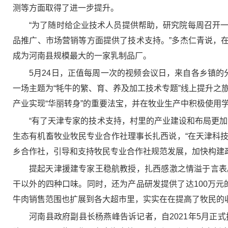
测等方面取得了进一步提升。
“为了随时给企业技术人员提供帮助，研究院每周召开
品推广、市场营销等方面提供了技术支持。”多杰仁青说，在
成为河南县规模最大的一家乳制品厂。
5月24日，正值每周一次的视频会议日，来自各乡镇的
一场主题为“牦牛的繁、育、养及加工技术专题”线上提升之
产业实现“华丽转身”的重要法宝，并在牧业生产中积极使用
“有了天津专家的技术支持，村里的产业建设和布局更
生态有机畜牧业牧民专业合作社理事长扎西说，“在天津科
乡合作社，引导和支持牧民专业合作社规范发展，加快构建
提起天津援建专家王稳航教授，扎西感激之情溢于言表
干以外的四种口味。同时，还为产品研发提供了达100万元
牛肉销售范围也扩展到各大超市里，实实在在提高了牧民的收
河南县政府副县长杨燕峰告诉记者，自2021年5月