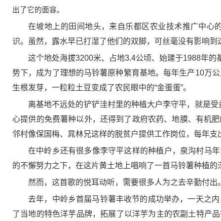
出了它的面容。
在坡地上的田间地头，来自乐都区农业技术推广中心
识。虽然，露水早已打湿了他们的双脚，可丝毫没有影响到
这个地处海拔3200米、占地3.4公顷、始建于198
势下，成为了理想的马铃薯原种繁育基地。每年生产10万公
生根发芽，一粒粒土豆变成了农民眼中的“金蛋蛋”。
离基地不远处的铲铲洼村里的种植大户李守平，就是受
心提供的免费薯种以外，还得到了政府农药、地膜、有机肥
邻村像保国梅、晁林兄这样的脱贫户提供工作岗位，每年支
在中岭乡还有很多像李守平这样的种植户，泉沟村马年
的不懈努力之下，在这片黄土地上唱响了一首马铃薯种植的
然而，这首歌的悦耳动听，需要很多人为之去辛勤付出
去年，中岭乡首届马铃薯丰收节的成功举办，一天之内
了当地的特色洋芋品牌，拓展了以洋芋为主的农副土特产品