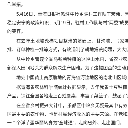
作举措。
5月16日，青海日报社派驻中岭乡驻村工作队于宏伟
稳定安宁的政策知识；5月19日，驻村工作队与村“两委”
的笑容。
在去年土地坡改梯项目整治的基础上，甘沟脑、马家
批、订单种植一批等方式，有效遏制了耕地撂荒问题，大大
从中岭乡管窥全省马铃薯种植的这幅山水画，省农业农
部深入田间地头为群众解决生产困难。为了这幅图画的生动
地处中国黄土高原腹地的青海省河湟地区的南北山区域
据青海省农林科学院统计数据显示，去年我省土豆种植面
产品，销往全国各地走上百姓餐桌，丰富了菜篮子，鼓起了
在全省乡村振兴大计中，乐都区中岭乡无疑是其中有效
区最主要的农作物，也是村民经济收入的主要来源。在党和
一个个洋芋蛋华丽转身为“全球通”，走向省外、走出国门。