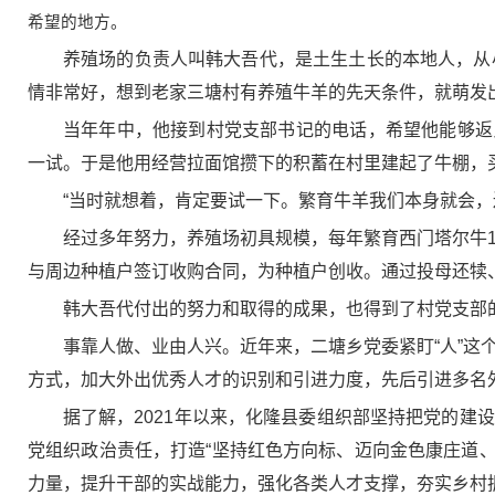
希望的地方。
养殖场的负责人叫韩大吾代，是土生土长的本地人，从
情非常好，想到老家三塘村有养殖牛羊的先天条件，就萌发
当年年中，他接到村党支部书记的电话，希望他能够返
一试。于是他用经营拉面馆攒下的积蓄在村里建起了牛棚，
“当时就想着，肯定要试一下。繁育牛羊我们本身就会
经过多年努力，养殖场初具规模，每年繁育西门塔尔牛1
与周边种植户签订收购合同，为种植户创收。通过投母还犊
韩大吾代付出的努力和取得的成果，也得到了村党支部的
事靠人做、业由人兴。近年来，二塘乡党委紧盯“人”这
方式，加大外出优秀人才的识别和引进力度，先后引进多名
据了解，2021年以来，化隆县委组织部坚持把党的建
党组织政治责任，打造“坚持红色方向标、迈向金色康庄道、
力量，提升干部的实战能力，强化各类人才支撑，夯实乡村