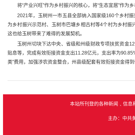
将“产业兴旺”作为乡村振兴的核心，将“生态宜居”作为
2021年，玉树州一市五县全部纳入国家级160个乡
为乡村振兴示范村、玉树市巴塘乡相古村等4个村为乡村振兴旅
这也给玉树带来了难得的发展契机。
玉树州切块下达中央、省级和州级财政专项扶贫资金12
贴息等，完成有效衔接资金支出11.28亿元，支出率为90.
类”费用，加强涉农资金整合，州县级配套有效衔接资金得
本站所刊登的各种新闻﹑信息
主办：中共