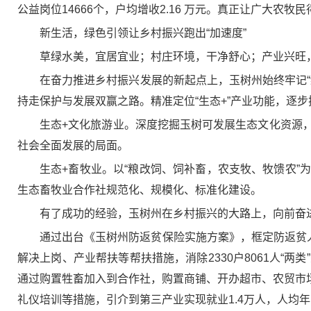
公益岗位14666个，户均增收2.16 万元。真正让广大农牧
新生活，绿色引领让乡村振兴跑出“加速度”
草绿水美，宜居宜业；村庄环境，干净舒心；产业兴旺
在奋力推进乡村振兴发展的新起点上，玉树州始终牢记
持走保护与发展双赢之路。精准定位“生态+”产业功能，逐
生态+文化旅游业。深度挖掘玉树可发展生态文化资源
社会全面发展的局面。
生态+畜牧业。以“粮改饲、饲补畜，农支牧、牧馈农
生态畜牧业合作社规范化、规模化、标准化建设。
有了成功的经验，玉树州在乡村振兴的大路上，向前奋
通过出台《玉树州防返贫保险实施方案》，框定防返贫人数
解决上岗、产业帮扶等帮扶措施，消除2330户8061人“两类
通过购置牲畜加入到合作社，购置商铺、开办超市、农贸市场
礼仪培训等措施，引介到第三产业实现就业1.4万人，人均年