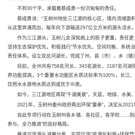
不到30个字，承载着蔡成勇一份沉甸甸的责任。
蔡成勇说：“玉树州地处三江源的核心区，境内流域面积
从这里奔涌而出，每年向下游输送297亿立方米的源头活水
作为三江源头，玉树儿女深知肩上的担子更重，责任更
坚持生态保护优先，积极践行“节水优先、空间均衡、系统治
责任体系。设立双总河湖长，完成了州、县（市）、乡（镇）
目前，全州共有758名河长、343名湖长、2187名河
养功能提高，3个重要水功能区水质达标率为100%，长
饮用水水源地水质达到或优于Ⅲ类。
如今，三江源地区再现“千湖美景”，天蓝、地绿、水美
2021年，玉树州委州政府再出环保“重拳”，决定从20
自此专项行动在玉树州各乡镇、各社区、各学校……刮
参与、全力推进”的良好格局。
推进垃圾源头减量分类，实现垃圾“资源化利用+环保焚