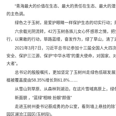
“青海最大的价值在生态、最大的责任在生态、最大的潜
的主色调。
绿色之于玉树，是爱护眼睛一样保护生态的切实行动；
六余载光阴流转，42万玉树各族儿女心怀感恩之情，把
行，以果敢的行动，筚路蓝缕，奋发作为，绿了草山，清了
2021年3月7日，习近平总书记参加十三届全国人大
安全、保护三江源、保护“中华水塔”的重大使命，对国家、
大者”。
总书记的殷殷嘱托，更加坚定了玉树州走绿色低碳发展道
植被覆盖度由58.35%增长到61.8%……
从雪山到草原、从森林到湖泊，在这片雪域高原上，绿
新面貌 ，“蓝绿”相映 扮靓“颜值”
走进玉树州委书记蔡成勇的办公室，看到墙上悬挂的除
园区澜沧江园区(玉树段)。