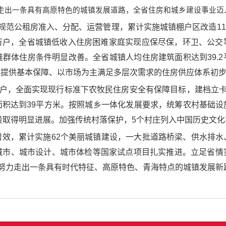
走出一条具有高原特色的城镇发展道路，全省住房和城乡建设事业迈
范公租房准入、分配、运营管理，累计实施城镇棚户区改造11.0
.77万户，全省城镇低收入住房困难家庭实现应保尽保，环卫、
群体住房条件明显改善。全省城镇人均住房建筑面积达到39.2
主提供基本保障、以市场为主满足多层次需求的住房供应体系初
万户，全面实现现行标准下农牧民住房安全有保障目标，建档立卡
面积达到39平方米。按照城乡一体化发展要求，统筹农村基础设
设取得明显进展。加强传统村落保护，5个村庄列入中国历史文化
增效，累计实施62个美丽城镇建设，一大批道路桥梁、供水排水
城市、城市设计、城市体检等国家试点项目扎实推进。立足省情
，努力走出一条具有时代特征、高原特色、青海特点的城镇发展