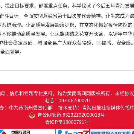
命、提出目标要求、部署重点任务，科学绘就了今后五年青海发
为奋斗目标，全面贯彻落实省第十四次党代会精神。让生态成为最
沙系统治理。让高质量发展蹄疾步稳，在常态化抓好疫情防控的
定不移推动高质量发展。让民族团结之花常开长盛，以铸牢中华
护社会稳定基础，增强全县广大群众获得感、幸福感、安全感
的全面领导。
闻﹑信息和专题专栏资料，均为黄南新闻网版权所有，未经协议
电话：0973-8790070
办：中共黄南州委宣传部 技术支持：青海日报社新媒体传播
青公网安备 63232102000018号
青ICP备18000791号