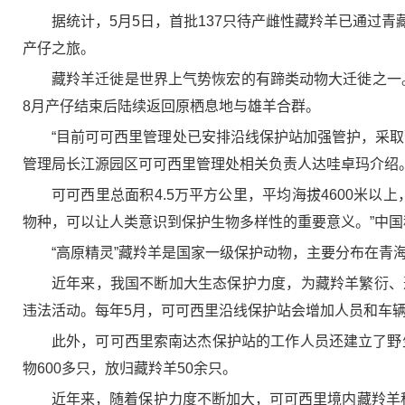
据统计，5月5日，首批137只待产雌性藏羚羊已通过
产仔之旅。
藏羚羊迁徙是世界上气势恢宏的有蹄类动物大迁徙之一。
8月产仔结束后陆续返回原栖息地与雄羊合群。
“目前可可西里管理处已安排沿线保护站加强管护，采
管理局长江源园区可可西里管理处相关负责人达哇卓玛介绍
可可西里总面积4.5万平方公里，平均海拔4600米
物种，可以让人类意识到保护生物多样性的重要意义。”中
“高原精灵”藏羚羊是国家一级保护动物，主要分布在
近年来，我国不断加大生态保护力度，为藏羚羊繁衍、
违法活动。每年5月，可可西里沿线保护站会增加人员和车
此外，可可西里索南达杰保护站的工作人员还建立了野
物600多只，放归藏羚羊50余只。
近年来，随着保护力度不断加大，可可西里境内藏羚羊种