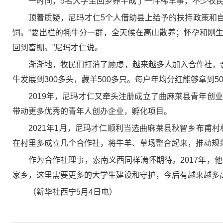
一时间，5名大学生回乡养牛成了一件稀罕事，不少牧民
顶着质疑，尼玛才仁5个人借助县上给予的扶持政策和
饲。“要出栏的牦牛分一群，全天候在高山散养；怀孕和刚
回到畜棚。”尼玛才仁说。
渐渐地，牧民们打消了顾虑，越来越多人加入合作社，
牛发展到300多头，藏羊500多只。每户年均分红能够拿到50
2019年，尼玛才仁又牵头注册成立了曲麻莱县青年创
带动更多优秀的青年人创办企业，孵化项目。
2021年1月，尼玛才仁顺利当选曲麻莱县秋智乡布甫
在村里多成立几个合作社，将牛羊、草场整合起来，推动规
作为合作社理事，索南义西同样满怀期待。2017年，
家乡，这里需要更多的大学生建设和守护，今后有越来越多
（新华社西宁5月4日电）