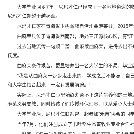
大学毕业回乡7年，尼玛才仁已经成了一名地地道道的
尼玛才仁却越干越起劲。
尼玛才仁家在青海省玉树藏族自治州曲麻莱县，2015
曲麻莱县位于青海省西南部，地处三江源核心区，有“江
过去当地流传一句顺口溜：曲麻莱曲麻莱，进得去出不
氏度。
曲麻莱条件艰苦，更显培养出一名大学生的不易。毕业后
“我是从曲麻莱一步步走出来的，学成之后不能忘了自
和大学生结合起来，一定有发展前途。”
实际上，尼玛才仁心里始终割舍不下这片生养他的土地
麻莱义务支教，同时给孩子们传授环保理念，联系爱心人士
大学毕业后，尼玛才仁联系曾一起参加“禾苗”协会的
当年7月，他们注册成立了卡哇坚生态畜牧业专业合作社