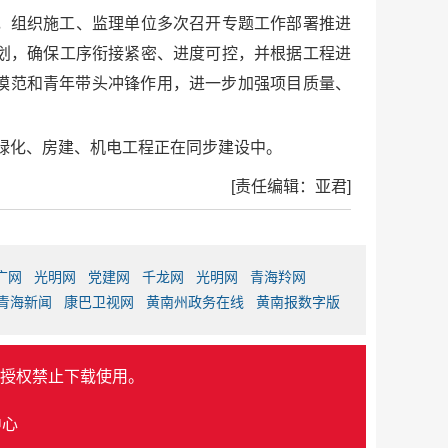
，组织施工、监理单位多次召开专题工作部署推进
划，确保工序衔接紧密、进度可控，并根据工程进
锋模范和青年带头冲锋作用，进一步加强项目质量、
、绿化、房建、机电工程正在同步建设中。
[责任编辑：亚君]
广网
光明网
党建网
千龙网
光明网
青海羚网
青海新闻
康巴卫视网
黄南州政务在线
黄南报数字版
授权禁止下载使用。
中心