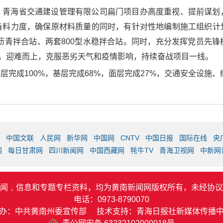
，青海省交通建设管理有限公司扁门项目办高度重视、提前谋划
备料力度，确保原材料质量的同时，有针对性地编制施工组织计
型沥青拌合站、两套800型水稳拌合站。同时，充分发挥党员先
击，迎难而上，克服恶劣天气和疫情影响，持续奋战项目一线。
层完成100%，基层完成68%，面层完成27%，交通安全设施
中国文联
人民网
新华网
中国网
CNTV
中国日报
国际在线
央
网
每日甘肃网
四川新闻网
中国西藏网
牦牛TV
青海卫视网
中新网
闻﹑信息和专题专栏资料，均为黄南新闻网版权所有，未经协议
电话：0973-8790070
办：中共黄南州委宣传部 技术支持：青海日报社新媒体传播