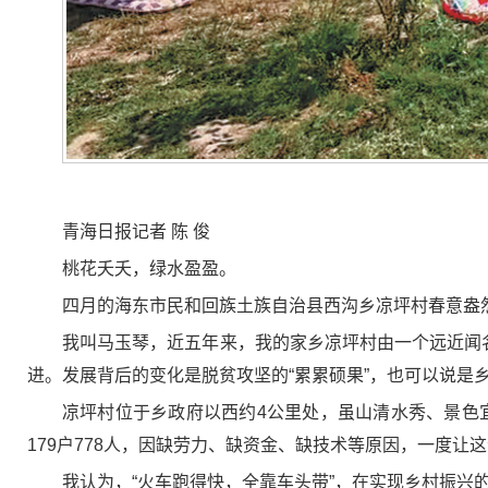
青海日报记者 陈 俊
桃花夭夭，绿水盈盈。
四月的海东市民和回族土族自治县西沟乡凉坪村春意盎
我叫马玉琴，近五年来，我的家乡凉坪村由一个远近闻
进。发展背后的变化是脱贫攻坚的“累累硕果”，也可以说是乡
凉坪村位于乡政府以西约4公里处，虽山清水秀、景色
179户778人，因缺劳力、缺资金、缺技术等原因，一度让这
我认为，“火车跑得快，全靠车头带”，在实现乡村振兴的过