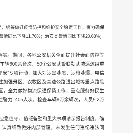
责，统筹做好疫情防控和维护安全稳定工作，有力确保
比下降11.76%；治安类警情同比下降20.68%；
落实。期间，各地公安机关全面提升社会面防控等
车辆600余台次、50个公安武警联勤武装巡逻组重
平安”专项行动，加大对涉黑涉恶、涉枪涉爆、电信
性加强景区、农牧区及高速公路进出城等重点路段
置，全力做好物流保通保畅工作，重点服务好民生
力1405人次，检查车辆8万余辆次，人员9.2万
时应急值守、值班备勤和重大事项请示报告制度，确
，认真细致做好内部管理，未发生任何违纪违法问