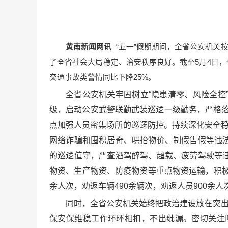
黄南新闻网讯
“五一”假期期间，全省公安机关
了全省社会大局稳定、治安秩序良好。截至5月4日，全
交通事故类警情同比下降25%。
全省公安机关牢固树立“隐患清零、风险全
级，启动公安武警联勤武装巡逻一级勤务，严格落实
点加强人员密集场所的巡逻防控。持续深化安全稳
网络诈骗和囤积居奇、哄抬物价、制假售假等违
的巡逻值守，严查酒驾醉驾、超载、疲劳驾驶等
物资、生产物资、防疫物资等重点物资运输，积极保
余人次，劝返车辆490余辆次，劝返人员900余人
同时，全省公安机关始终把政治建设放在突出
保安保维稳工作环环相扣，不出纰漏。密切关注