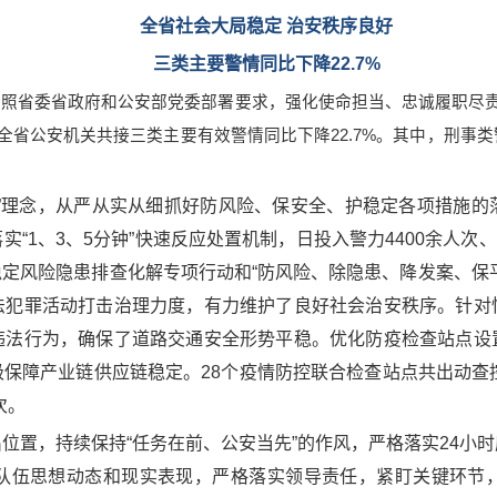
全省社会大局稳定 治安秩序良好
三类主要警情同比下降22.7%
按照省委省政府和公安部党委部署要求，强化使命担当、忠诚履职尽
省公安机关共接三类主要有效警情同比下降22.7%。其中，刑事类警情同
控”理念，从严从实从细抓好防风险、保安全、护稳定各项措施的
“1、3、5分钟”快速反应处置机制，日投入警力4400余人次、
定风险隐患排查化解专项行动和“防风险、除隐患、降发案、保
法犯罪活动打击治理力度，有力维护了良好社会治安秩序。针对
违法行为，确保了道路交通安全形势平稳。优化防疫检查站点设
障产业链供应链稳定。28个疫情防控联合检查站点共出动查控警
次。
位置，持续保持“任务在前、公安当先”的作风，严格落实24小
队伍思想动态和现实表现，严格落实领导责任，紧盯关键环节