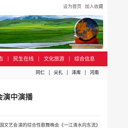
设为首页
加入收藏
态
民生在线
文化旅游
综合信息
同仁
尖扎
泽库
河南
会演中演播
加全国文艺会演的综合性歌舞晚会《一江清水向东流》