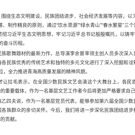
，围绕生态文明建设、民族团结进步、社会经济发展等内容，以习
、制作精良的原则，通过“饮水思源”“绿水青山”“春水繁星”
贯彻习近平生态文明思想，牢记习近平总书记殷殷嘱托，以铸牢中
的奋斗历程。
民族歌舞题材的最新力作，总导演李余曾率领主创人员多次深入
海各民族优秀的传统艺术和独特的多元文化进行了深入挖掘和诠
定位，全力推进青海高质量发展的精神风貌。
才让拉毛表示，在全国少数民族文艺会演这个大舞台上，各民
信的重要载体，作为一名基层文艺工作者今后将更加严格要求自
韩乙四夫说，作为一名基层党员代表，能够参加第六届全国少数
国各族群众的亲切关怀。今后，我们将进一步深化民族团结进步
有的贡献。