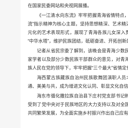
在国家民委网站和央视网展播。
《一江清水向东流》牢牢把握青海省情特点
流”指示精神为核心主题，坚持思想精深、艺术精湛
元化的艺术表现形式，展现了青海各族儿女深入
“中华水塔”，维护民族团结，砥砺奋进、开拓创新
记者从省民宗委了解到，该晚会是青海少数
家学者以及部分少数民族干部群众的意见，对青
族人民在党的领导下，牢牢把握“三个最大”省情
海西蒙古族藏族自治州民族歌舞团演职人员
通、美美与共，成为增进文化认同、彰显文化自
海东市循化撒拉族自治县下庄村党支部书记
受到了党中央对于民族地区的大力支持以及对全
共同繁荣发展，为全面实施乡村振兴作出自己应