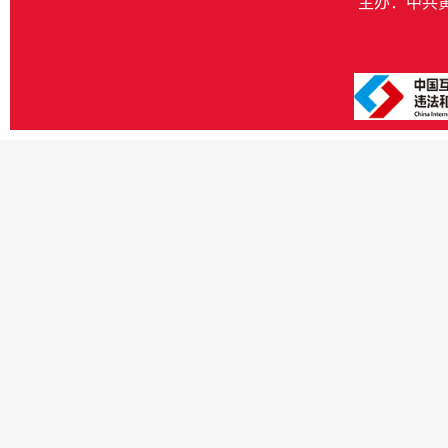
主办：中共