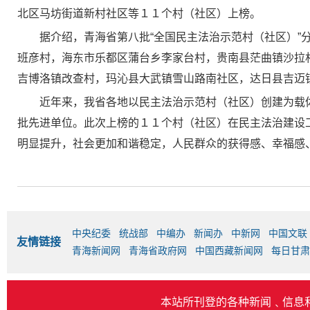
北区马坊街道新村社区等１１个村（社区）上榜。
据介绍，青海省第八批“全国民主法治示范村（社区）
班彦村，海东市乐都区蒲台乡李家台村，贵南县茫曲镇沙拉
吉博洛镇改查村，玛沁县大武镇雪山路南社区，达日县吉迈
近年来，我省各地以民主法治示范村（社区）创建为载
批先进单位。此次上榜的１１个村（社区）在民主法治建设
明显提升，社会更加和谐稳定，人民群众的获得感、幸福感
中央纪委
统战部
中编办
新闻办
中新网
中国文联
友情链接
青海新闻网
青海省政府网
中国西藏新闻网
每日甘肃
本站所刊登的各种新闻﹑信息