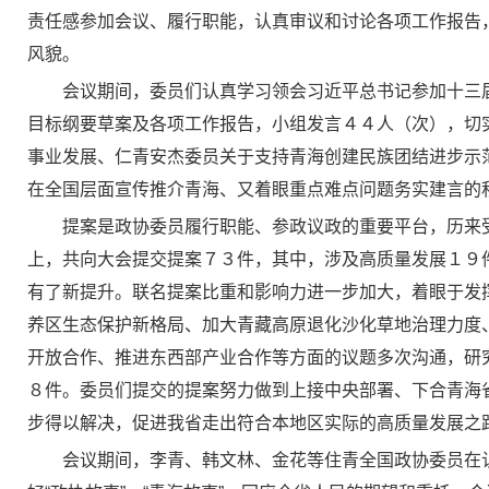
责任感参加会议、履行职能，认真审议和讨论各项工作报告
风貌。
会议期间，委员们认真学习领会习近平总书记参加十三
目标纲要草案及各项工作报告，小组发言４４人（次），切
事业发展、仁青安杰委员关于支持青海创建民族团结进步示
在全国层面宣传推介青海、又着眼重点难点问题务实建言的
提案是政协委员履行职能、参政议政的重要平台，历来
上，共向大会提交提案７３件，其中，涉及高质量发展１９
有了新提升。联名提案比重和影响力进一步加大，着眼于发
养区生态保护新格局、加大青藏高原退化沙化草地治理力度
开放合作、推进东西部产业合作等方面的议题多次沟通，研
８件。委员们提交的提案努力做到上接中央部署、下合青海
步得以解决，促进我省走出符合本地区实际的高质量发展之
会议期间，李青、韩文林、金花等住青全国政协委员在