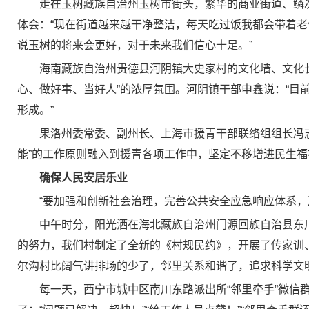
走在玉树藏族自治州玉树市街头，繁华的商业街道、鳞
体会：“现在街道越来越干净整洁，每天吃过饭我都会带着
说玉树的将来会更好，对于未来我们信心十足。”
海南藏族自治州贵德县河阴镇大史家村的文化墙、文化长
心、做好事、当好人”的浓厚氛围。河阴镇干部申鑫说：“目
形成。”
果洛州委常委、副州长、上海市援青干部联络组组长冯
能”的工作原则融入到援青各项工作中，坚定不移增进民生
确保人民安居乐业
“要加强和创新社会治理，完善公共安全应急响应体系，
中午时分，阳光洒在海北藏族自治州门源回族自治县东川
的努力，我们村制定了全新的《村规民约》，开展了传家训
尔沟村比阔气讲排场的少了，邻里关系和谐了，追求科学文
每一天，西宁市城中区南川东路派出所“邻里牵手”微