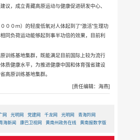
容建议，成立青藏高原运动与健康促进研发中心、
０００ｍ）的轻度低氧对人体起到了“激活”生理功
时相同负荷运动能够起到事半功倍的效果，目前利
高原训练基地集群，既能满足目前国际上较为流行
众体质健康水平，为推进健康中国和体育强省建设
海省高原训练基地集群。
[责任编辑：海燕]
广网
光明网
党建网
千龙网
光明网
青海羚网
青海新闻
康巴卫视网
黄南州政务在线
黄南报数字版