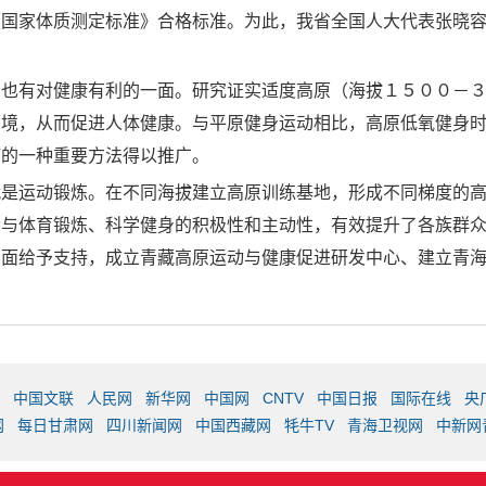
《国家体质测定标准》合格标准。为此，我省全国人大代表张晓
也有对健康有利的一面。研究证实适度高原（海拔１５００－３
环境，从而促进人体健康。与平原健身运动相比，高原低氧健身
疗的一种重要方法得以推广。
就是运动锻炼。在不同海拔建立高原训练基地，形成不同梯度的
参与体育锻炼、科学健身的积极性和主动性，有效提升了各族群
层面给予支持，成立青藏高原运动与健康促进研发中心、建立青
中国文联
人民网
新华网
中国网
CNTV
中国日报
国际在线
央
网
每日甘肃网
四川新闻网
中国西藏网
牦牛TV
青海卫视网
中新网