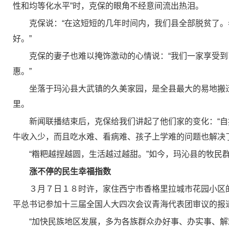
性和均等化水平”时，克保的眼角不经意间流出热泪。
克保说：“在这短短的几年时间内，我们县全部脱贫了
好。”
克保的妻子也难以掩饰激动的心情说：“我们一家享受
惠。”
坐落于玛沁县大武镇的久美家园，是全县最大的易地搬
里。
新闻联播结束后，克保给我们讲起了他们家的变化：“
牛收入少，而且吃水难、看病难、孩子上学难的问题也解决了
“糌粑越捏越圆，生活越过越甜。”如今，玛沁县的牧民
涨不停的民生幸福指数
３月７日１８时许，家住西宁市香格里拉城市花园小区
平总书记参加十三届全国人大四次会议青海代表团审议的报
“加快民族地区发展，多为各族群众办好事、办实事、解