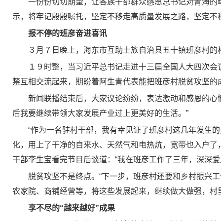
一份份切切期望，让各族干部群众感恩总书记对青海的
示，将牢记殷殷嘱托，坚定不移走高质量发展之路，坚定不
报不停的班彦奋进喜讯
３月７日晚上，海东市互助土族自治县五十镇班彦村的
１９时整，当习近平总书记走进十三届全国人大四次会
禁互相交流起来，期盼着阿生青代表能把班彦村脱贫攻坚的
新闻联播结束后，大家议论纷纷，表达激动和感恩的心
后我要继续带领大家发展产业过上更美好的生活。”
“作为一名驻村干部，我有幸见证了班彦村这几年发生
化，用上了干净的自来水、天然气和电热炕，宽带也入户了
干部李生宝看完节目后谈道：“我在班彦工作了三年，深深爱
脱贫攻坚不是终点。“下一步，班彦村还要和乡村振兴
农家院、商铺经营等，将这些发展起来，继续做大做强，村
享不尽的“越来越好”成果