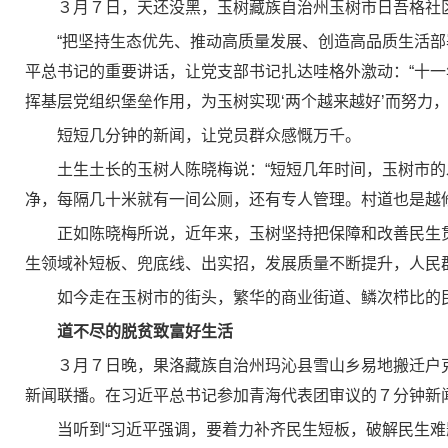
３月７日，天还没黑，玉树藏族自治州玉树市日吾格社
“把坚持生态优先、推动高质量发展、创造高品质生活
平总书记的重要讲话，让党支部书记扎达哇格外激动：“十
挥基层党组织堡垒作用，为玉树实现‘两个越来越好’而努力，
短短几分钟的新闻，让党员群众感慨万千。
土生土长的玉树人陈晓梅说：“短短几年时间，玉树市
净，每隔几十米就有一间公厕，还有专人管理。村道也是越
正如陈晓梅所说，近年来，玉树坚持把保障和改善民生
生领域补短板、兜底线、出实招，发展质量不断提升，人民
如今走在玉树市的街头，繁华的商业街道、鳞次栉比的
道不尽的脱贫致富好生活
３月７日晚，果洛藏族自治州玛沁县雪山乡易地搬迁户
新闻联播。在习近平总书记参加青海代表团审议的７分钟新
当听到“习近平强调，要着力补齐民生短板，破解民生