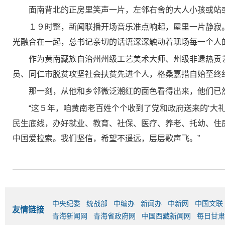
面南背北的正房里笑声一片，左邻右舍的大人小孩或站
１９时整，新闻联播开场音乐准点响起，屋里一片静寂
光融合在一起，总书记亲切的话语深深触动着现场每一个人
作为黄南藏族自治州州级工艺美术大师、州级非遗热贡艺
员、同仁市脱贫攻坚社会扶贫先进个人，格桑嘉措自始至终
那一刻，从他和乡邻微泛潮红的面色看得出来，他们已
“这５年，咱黄南老百姓个个收到了党和政府送来的‘大
民生底线，办好就业、教育、社保、医疗、养老、托幼、住
中国爱拉索。我们坚信，希望不遥远，层层歌声飞。”
中央纪委
统战部
中编办
新闻办
中新网
中国文联
友情链接
青海新闻网
青海省政府网
中国西藏新闻网
每日甘肃