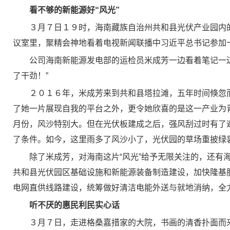
看不够的新能源好“风光”
３月７日１９时，海南藏族自治州共和县光伏产业园内
议室里，聚精会神地看着电视新闻联播中习近平总书记参加
公司海南新能源发电部的运检员米成芳一边看着笔记一
了干劲！”
２０１６年，米成芳来到共和县塔拉滩，五年时间倏忽
了她一片展现自我的平台之外，更令她欣喜的是这一产业为
月份，风沙特别大。但在光伏板建成之后，强风刮过时有了
了条件。如今，这里雨多了风沙小了，光伏园的草场重披绿
除了米成芳，对海南这片“风光”给予无限关注的，还有
共和县光伏园区基础设施和新能源装备制造建设，加快隆基
电网直供线路建设，统筹做好清洁电能外送与就地消纳，全力
听不厌的惠民利民实心话
３月７日，走进格桑嘉措家的大院，书画的清香扑面而