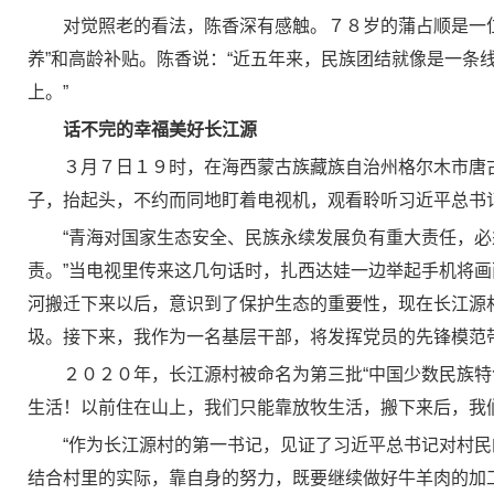
对觉照老的看法，陈香深有感触。７８岁的蒲占顺是一
养”和高龄补贴。陈香说：“近五年来，民族团结就像是一
上。”
话不完的幸福美好长江源
３月７日１９时，在海西蒙古族藏族自治州格尔木市唐
子，抬起头，不约而同地盯着电视机，观看聆听习近平总书
“青海对国家生态安全、民族永续发展负有重大责任，必
责。”当电视里传来这几句话时，扎西达娃一边举起手机将
河搬迁下来以后，意识到了保护生态的重要性，现在长江源
圾。接下来，我作为一名基层干部，将发挥党员的先锋模范
２０２０年，长江源村被命名为第三批“中国少数民族特
生活！以前住在山上，我们只能靠放牧生活，搬下来后，我
“作为长江源村的第一书记，见证了习近平总书记对村
结合村里的实际，靠自身的努力，既要继续做好牛羊肉的加