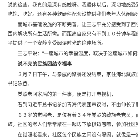
说的这些，我真的是深有感触呀。我退休以后，深切地感受
吃饱、吃好。还有各种软硬件配套设施供我们老年人休闲娱
而城市基础设施的不断完善，让王志平充分感受到了西
围内解决所有生活所需。而距离自家只有不到１０分钟车程
平提供了一个安静享受阅读时光的绝佳场所。
王志平说：“一座城市的幸福温度，取决于这座城市如
说不完的民族团结幸福事
３月７日下午，与亲戚的聚餐还没结束，家住海北藏族
书记陈香。
觉照老回家后的第一件事，便是打开电视机，
看到习近平总书记参加青海代表团审议时，不由伸长了
６３岁的觉照老，是位有着３４年党龄的藏族老党员，
族。社区的老人们常常聚在一起边下象棋边唠嗑，参加社区
在觉照老看来，社区每个民族之间没有隔阂，就像是一家