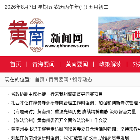
2026年8月7日 星期五 农历丙午年(马) 五月初二
首页
青海要闻
黄南要闻
政策解读
外
现在的位置：
首页
/
黄南要闻
/
领导动态
省政协副主席杜捷一行来我州调研督导同赛项目
扎西才让在隆务寺调研寺院管理工作时强调：加强和创新寺院管理
【专题研讨】黄南州：重温光辉历史 赓续精神血脉 汲取智慧力量
【依法治州】黄南州委召开全面依法治州工作会议
黄南州委书记王耀春走访慰问隆务寺夏日仓活佛时强调：坚持宗教
应
刘超在黄南州调研时强调：深化“放管服”改革 助推高质量发展