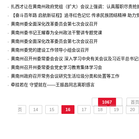
扎西才让在黄南州政府党组（扩大）会议上强调：认真履职尽责抢
性和有序衔接
【奋斗百年路 启航新征程】追寻红色记忆 传承民族团结精神 助
教育第二巡回指导组走进黄南州尖扎县昂拉千户府开展红色教育
黄南州委全面深化改革委员会第七次会议召开
黄南州委书记王耀春为全州政法干警讲专题党课
黄南州委全面深化改革委员会第七次会议召开
黄南州委党的建设工作领导小组会议召开
​黄南州召开州委常委会会议 深入学习中央有关会议及习近平总书
黄南州召开州委常委会党史学习教育集体学习会
黄南州政府召开常务会议研究生活垃圾分类和处置等工作
牵挂若在 守望就在——王振昌同志离职感言
1067
首
页
14
15
16
17
18
19
20