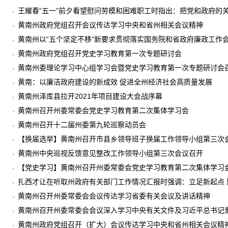
王耀春“五一”前夕看望慰问劳模和困难职工时指出：把党和政府的
黄南州政府党组召开会议传达学习中央和省州相关会议精神
黄南州以“五个坚定不移”新要求贯彻落实国务院和省政府廉政工作
黄南州政府党组召开党史学习教育第一次专题研讨会
黄南州委理论学习中心组学习会暨党史学习教育第一次专题研讨会
黄南：以廉洁政府建设的新成效 促进全州经济社会高质量发展
黄南州泽库县拉开2021年项目建设大会战序幕
黄南州召开州委常委会党史学习教育第二次集体学习会
黄南州召开十二届州委第九轮巡察动员会
【换届选举】黄南州召开市县乡领导班子换届工作领导小组第三次
黄南州中央巡视反馈意见整改工作领导小组第三次会议召开
【党史学习】黄南州召开州委常委会党史学习教育第二次集体学习
扎西才让在听取州政府有关部门工作情况汇报时强调：立足新起点 
量发展
黄南州召开州委常委会会议传达学习省委有关会议及讲话精神
黄南州召开州委常委会会议深入学习中央有关文件及习近平总书记
黄南州政府党组召开（扩大）会议传达学习中央和省州相关会议精