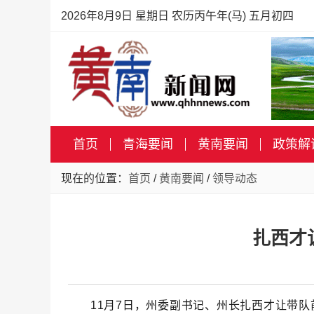
2026年8月9日 星期日 农历丙午年(马) 五月初四
首页
青海要闻
黄南要闻
政策解
现在的位置：
首页
/
黄南要闻
/
领导动态
扎西才
11
月
7
日
，
州委副书记、州长扎西才让带队