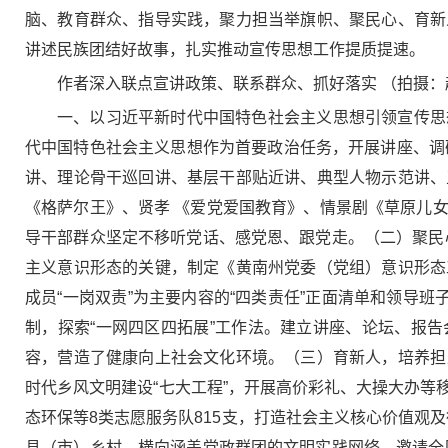
脑、教育群众、指导实践，聚力担当举旗帜、聚民心、育新
讲述民族团结好故事，扎实推动宣传思想工作提质提速。
作者深入联点宣讲政策、联系群众、抓好落实 （拍摄：
一、以习近平新时代中国特色社会主义思想引领宣传思
代中国特色社会主义思想作为首要政治任务，开展讲座、调研
讲、理论骨干巡回讲、基层干部贴近讲、典型人物示范讲、五
《格萨尔王》、贤孝 《爱党爱国教育》、情景剧《草原儿女
导干部群众坚定不移听党话、感党恩、跟党走。（二）聚民心
主义意识形态的关键，制定《黄南州党委（党组）意识形态
成员“一岗双责”为主要内容的“四类责任”正面清单和领导
制，探索“一网四区四拓展”工作法。建立讲座、论坛、报告
容，营造了健康向上社会文化环境。（三）育新人，培养担
时代乡风文明建设“七大工程”，开展高价彩礼、大操大办
态环保等8类志愿服务队815支，打造社会主义核心价值观及
县（市）乡村、横向涵盖党政群团的文明实践网络。邀请全国