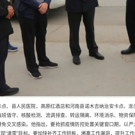
卡点、县人民医院、高原红酒店和河南县诺木吉纳治安卡点、龙
值班值守、核酸检测、流调排查、转运隔离、环境消杀、物资保
避免交叉感染。他指出，要抢抓疫情防控处置关键窗口期，以严
现“清零”目标。要加快补齐工作短板，堵塞工作漏洞，提升工