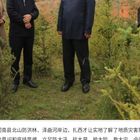
河南县北山防洪林、泽曲河岸边，扎西才让实地了解了地质灾害
险意识和底线思维，立足防大汛、抗大旱、抢大险、救大灾，全