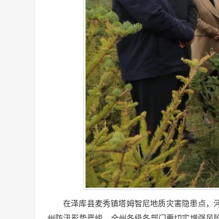
在泽库县麦秀镇塔姆智尼地质灾害隐患点，
州防汛形势严峻，全州各级各部门要切实增强风