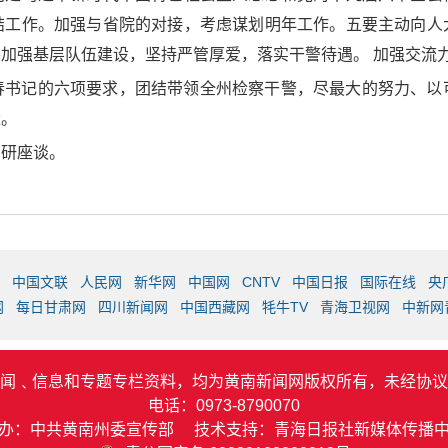
结工作。加强与省院的对接，考虑谋划明年工作。五要主动向人
加强基层队伍建设，坚持严管厚爱，落实干警待遇。 加强交流
春书记的六项要求，团结带领全州检察干警，尽最大的努力、以
量。
调研座谈。
中国文联
人民网
新华网
中国网
CNTV
中国日报
国际在线
央
网
每日甘肃网
四川新闻网
中国西藏网
牦牛TV
青海卫视网
中新网
闻﹑信息和专题专栏资料，均为黄南新闻网版权所有，未经协议
电话：0973-8790070
办：中共黄南州委宣传部 技术支持：青海日报社新媒体传播