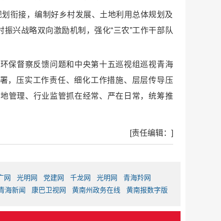
规划衔接，编制好乡村发展、土地利用总体规划及
振兴战略双向激励机制，强化“三农”工作干部队
央环保督察反馈问题和中央第十五巡视组巡视青海
部署，压实工作责任、细化工作措施、层层传导压
属地管理、行业监管抓在经常、严在日常，统筹推
[责任编辑：]
广网
光明网
党建网
千龙网
光明网
青海羚网
青海新闻
康巴卫视网
黄南州政务在线
黄南报数字版