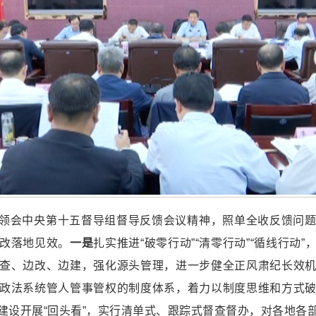
领会中央第十五督导组督导反馈会议精神，照单全收反馈问
改落地见效。
一是
扎实推进“破零行动”“清零行动”“循线行
查、边改、边建，强化源头管理，进一步健全正风肃纪长效
政法系统管人管事管权的制度体系，着力以制度思维和方式
设开展“回头看”，实行清单式、跟踪式督查督办，对各地各部