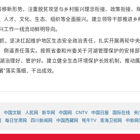
性转移新形势，注重脱贫攻坚与乡村振兴理念衔接、政策衔接、
、人才、文化、生态、组织等全面振兴。建立领导干部推进乡村
兴工作一线流动鲜明导向。
抓，坚决扛起维护地区生态安全政治责任，扎实开展两轮中
改，倒逼责任落实。按照省委和州委关于河湖管理保护的安排
湖治理好、管护好。建立健全生态环境保护长效机制，推动
者”落实落细、干出成效。
中国文联
人民网
新华网
中国网
CNTV
中国日报
国际在线
央
网
每日甘肃网
四川新闻网
中国西藏网
牦牛TV
青海卫视网
中新网