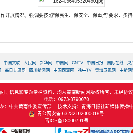
作开展情况。强调要按照“保民生、保安全、保重点”要求，多
中国文联
人民网
新华网
中国网
CNTV
中国日报
国际在线
央
网
每日甘肃网
四川新闻网
中国西藏网
牦牛TV
青海卫视网
中新网
闻﹑信息和专题专栏资料，均为黄南新闻网版权所有，未经协议
电话：0973-8790070
办：中共黄南州委宣传部 技术支持：青海日报社新媒体传播
青公网安备 63232102000018号
青ICP备18000791号