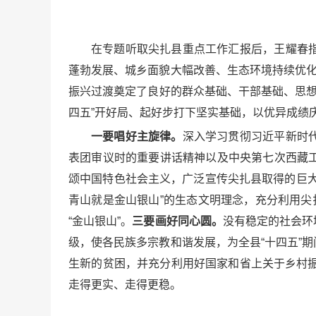
在专题听取尖扎县重点工作汇报后，王耀春
蓬勃发展、城乡面貌大幅改善、生态环境持续优化
振兴过渡奠定了良好的群众基础、干部基础、思想
四五”开好局、起好步打下坚实基础，以优异成绩庆
一要唱好主旋律。
深入学习贯彻习近平新时
表团审议时的重要讲话精神以及中央第七次西藏
颂中国特色社会主义，广泛宣传尖扎县取得的巨
青山就是金山银山”的生态文明理念，充分利用尖
“金山银山”。
三要画好同心圆。
没有稳定的社会环
级，使各民族多宗教和谐发展，为全县“十四五”
生新的贫困，并充分利用好国家和省上关于乡村振
走得更实、走得更稳。