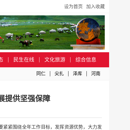
设为首页
加入收藏
态
民生在线
文化旅游
综合信息
同仁
尖扎
泽库
河南
展提供坚强保障
要紧紧围绕全年工作目标，发挥资源优势，大力发