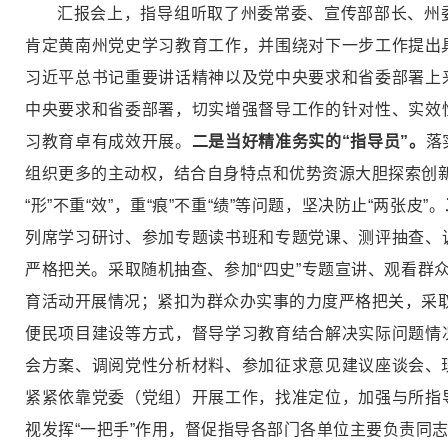
汇报会上，指导组听取了州委常委、宣传部部长、州
肯定黄南州党史学习教育工作，并围绕对下一步工作提出
习近平总书记重要讲话精神以及党中央要求和省委部署上
中央要求和省委部署，切实增强督导工作的针对性、实效
习教育卓有成效开展。
二是当好精准务实的“指导员”。
落
组织更多的主动权，结合自身特点和优势资源大胆探索创新
“形”不重“效”，重“痕”不重“绩”等问题，坚决防止“两张皮”。
列席学习研讨、参加专题读书班和专题党课、测评抽查、
严格把关。采取随机抽查、参加“四史”专题宣讲、观看群
育活动开展情况；紧扣为群众办实事的力度严格把关，采取
便民项目建设等方式，督导学习教育结合解决实际问题情
会方案、调阅党性分析材料、参加征求意见建议座谈会、
紧紧依靠党委（党组）开展工作，找准定位，加强与所指
视发挥“一把手”作用，督促指导各部门各单位主要负责同