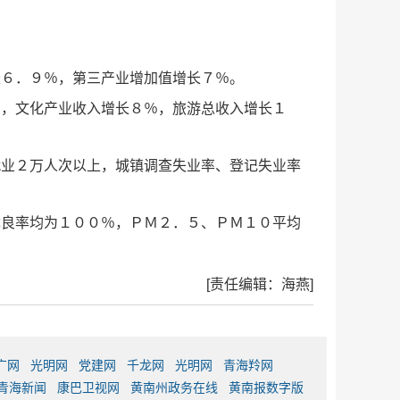
长６．９％，第三产业增加值增长７％。
％，文化产业收入增长８％，旅游总收入增长１
就业２万人次以上，城镇调查失业率、登记失业率
优良率均为１００％，ＰＭ２．５、ＰＭ１０平均
[责任编辑：海燕]
广网
光明网
党建网
千龙网
光明网
青海羚网
青海新闻
康巴卫视网
黄南州政务在线
黄南报数字版