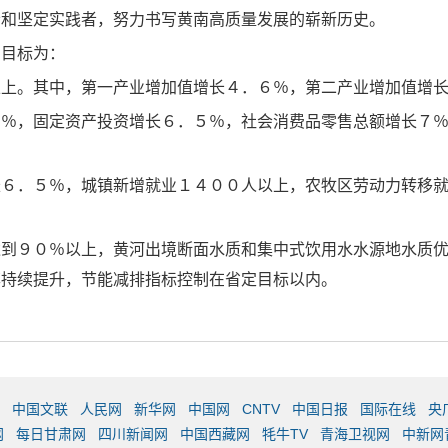
者和坚定实践者，努力书写黄南高质量发展的崭新历史。
期目标为：
以上。其中，第一产业增加值增长４．６％，第二产业增加值增
５％，固定资产投资增长６．５％，社会消费品零售总额增长７
长６．５％，城镇新增就业１４００人以上，农牧区劳动力转移
达到９０％以上，黄河出境断面水质和集中式饮用水水源地水质
率持续提升，节能减排指标控制在省定目标以内。
中国文联
人民网
新华网
中国网
CNTV
中国日报
国际在线
央
网
每日甘肃网
四川新闻网
中国西藏网
牦牛TV
青海卫视网
中新网