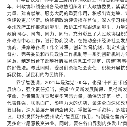
年，州政协带领全州各级政协组织和广大政协委员，紧紧
力量、建言献策、服务大局的重要作用，积极出谋划策、
治建设更加坚定。始终把政治建设摆在首位，深入学习践
委州政府工作推进到哪里、政协工作就跟进到哪里、力量
政府同心、同向、同力、同行，充分彰显了人民政协组织
州政府中心工作，进行协商议政，在推动全州经济社会发
协商、提案等各项工作全过程，创新监督机制，制定实施
督办、完善委员和市县政协工作机制等一系列创新机制方
民意，制定出台了反映社情民意信息工作规定，搭建“有事
的好做法。与此同时，委员们勇担社会责任，积极开展抗
解民忧、谋民利的为民情怀。
乔学智强调，2021年是建党100年，也是“十四
展信心，强化责任担当，把握“立足新发展阶段、贯彻新
使命，为黄南发展贡献更多智慧力量，确保迈好第一步、
代表性强、联系面广、影响力大的优势，聚焦全面深化改
要目标，深入基层开展调查研究，掌握第一手资料，多建
议，切实发挥好州委州政府“智囊团”作用，特别是在营
更多企业愿意投资兴业。同时，要在各自界别内多发出“