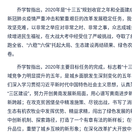
乔学智指出，2020年是“十三五”规划收官之年和全
新冠肺炎疫情严重冲击和繁重艰巨的改革发展稳定任务，我
攻坚克难，以非常之举应对非常之时、非常之事，众志成城抗
续增进民生福祉，在大战大考中经受住了严峻挑战，夺取了
跑全省、“六稳”“六保”托起大局、生态建设再结硕果、绿
卷。
乔学智指出，2020年主要目标任务的完成，标志着“
域竞争力明显提升的五年，是城乡面貌发生深刻变化的五年
们深入学习贯彻习近平新时代中国特色社会主义思想，认真
“三区建设”，努力开创黄南发展新局面，用心谱写黄南进
新跨越；在攻克贫困堡垒中精准施策、尽锐出战，书写了消
生态有机农牧业中发挥优势、精益求精，闯出了绿色发展的
中创新机制、探索路径，打造了一个有章有法的新样板；在
升品位，重塑了城乡互映的新形象；在深化改革扩大开放中