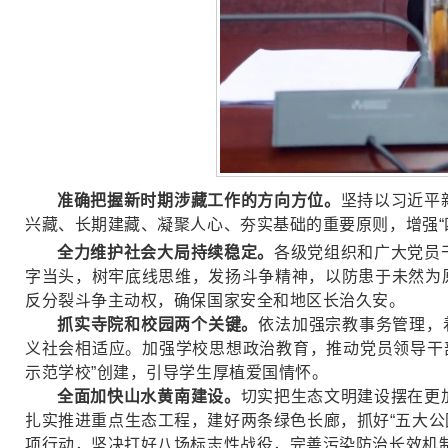
准确把握新时期涉藏工作的方向方位。
坚持以习近平
兴藏、长期建藏、凝聚人心、夯实基础的重要原则，增强“四
全
力维护社会大局持续稳定。
各级党组织和广大党员
字当头，树牢底线思维，发扬斗争精神，以防患于未然为
反分裂斗争主动权，确保国家安全和地区长治久安。
抓实寺院和校园两个关键。
依法加强宗教事务管理，
义社会相适应。加强学校思想政治教育，推动党员领导干部
示范学校”创建，引导学生厚植爱国情怀。
全面加快山水黄南建设。
切实把生态文明建设摆在更
扎实推进重点生态工程，建好两条绿色长廊，抓好“五大公
项行动，坚决打好八场标志性战役，完善污染防治长效机