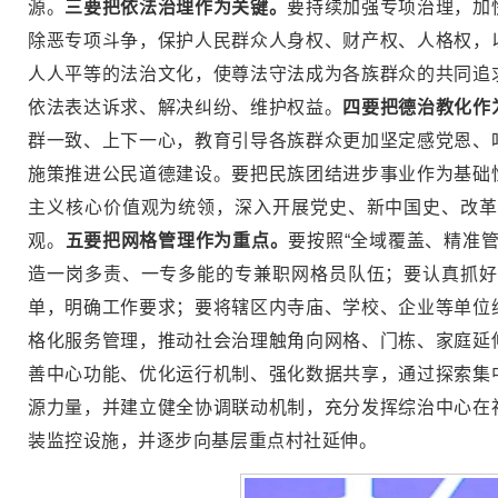
源。
三要把依法治理作为关键。
要持续加强专项治理，加
除恶专项斗争，保护人民群众人身权、财产权、人格权，
人人平等的法治文化，使尊法守法成为各族群众的共同追
依法表达诉求、解决纠纷、维护权益。
四要把德治教化作
群一致、上下一心，教育引导各族群众更加坚定感党恩、
施策推进公民道德建设。要把民族团结进步事业作为基础
主义核心价值观为统领，深入开展党史、新中国史、改革
观。
五要把网格管理作为重点。
要按照“全域覆盖、精准
造一岗多责、一专多能的专兼职网格员队伍；要认真抓好
单，明确工作要求；要将辖区内寺庙、学校、企业等单位
格化服务管理，推动社会治理触角向网格、门栋、家庭延
善中心功能、优化运行机制、强化数据共享，通过探索集
源力量，并建立健全协调联动机制，充分发挥综治中心在
装监控设施，并逐步向基层重点村社延伸。