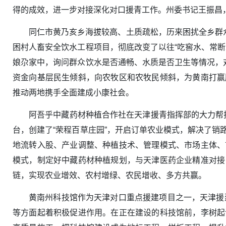
得的成效，进一步对接深化对口援青工作。州委书记王振昌
同仁市黄乃亥乡海拔较高、土质疏松，历来困扰全乡群
困村人畜安全饮水工程项目，彻底改变了以往“吃窖水、常
娘尕家中，询问群众饮水是否通畅、水质是否卫生等情况，
资金向基层民生倾斜，向农牧区和农牧民倾斜，为黄南打赢
推动两地携手全面建成小康社会。
阿吾乎中藏药材种植合作社在天津援青指挥部的大力帮扶
台，创建了“荣程百草庄园”，开启订单农业模式，解决了
地流转入股、产业调整、种植技术、管理模式、市场主体、
模式，制定好中藏药材种植规划，与天津医药企业精准对接
链，实现农业增效、农村增绿、农民增收、多方共赢。
黄南州科技馆作为天津对口重点援建项目之一，天津援
等方面起着积极促进作用。在正在建设的科技馆前，李树起