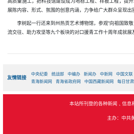
高质量施工，把科技馆建设成为地标工程、样板工程，提升
展陈内容、形式、氛围的创意内涵，力争给广大群众呈现出
李树起一行还来到州热贡艺术博物馆，参观“向祖国致敬
流交往、助力攻坚等九个板块的对口援青工作十周年成就展
中央纪委
统战部
中编办
新闻办
中新网
中国文联
友情链接
青海新闻网
青海省政府网
中国西藏新闻网
每日甘肃
本站所刊登的各种新闻﹑信息
主办：中共