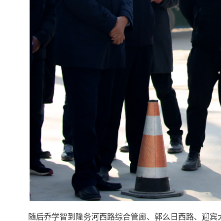
随后乔学智到隆务河西路综合管廊、郭么日西路、迎宾