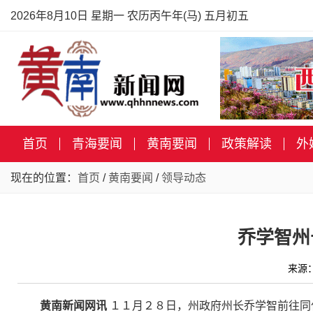
2026年8月10日 星期一 农历丙午年(马) 五月初五
首页
青海要闻
黄南要闻
政策解读
外
现在的位置：
首页
/
黄南要闻
/
领导动态
乔学智州
来源
黄南新闻网讯
１１月２８日，州政府州长乔学智前往同