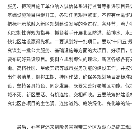
服务、把项目施工单位纳入诚信体系进行监管等推进项目建
基础设施项目相继开工，各项任务艰巨繁重，不容有丝毫懈
把标杆示范融入新区规划建设发展的全过程、各环节，着力
和控制性详规为指导，抓紧着手开展北区防洪、给排水、水
快北区建设赢得先机。二要谋划好一批项目。要以“十四五
究谋划一批公共服务、基础设施等方面的大项目、好项目，编
要布局好建设项目。要树立规划即法的理念，新区各级各有关
街、高档社区、星级宾馆等城市服务功能的建设工作，并按
出任务清单，倒排工期、挂图作战，确保各规划项目高标准高
设，坚持各具特色、同步发展，既要完善好老城区功能，保
城不死、新区要活、有机连接、交相辉映。五要统筹好建设
究北区各项目的主色调、连接道路、庭院绿化、亮化等的统
最后，乔学智还来到隆务景观带三分区及湖心岛施工现