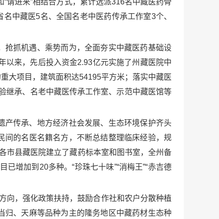
“请进来”相结合方式，累计选派316名中藏医药骨
省名中藏医5名、全国名老中医药传承工作室3个、
。
，抢抓机遇、乘势而为，全面夯实中藏医药基础设
以来，先后投入资金2.93亿元实施了州藏医院中
大项目，建筑面积达54195平方米；落实中藏医
经验继承、名老中藏医传承工作室、示范中藏医馆等
遗产传承、地方经济社会发展、生态环境保护齐头
民间的名医名籍名方，不断总结整理临床经验，规
，各市县藏医院建立了藏药标本室和图书室，全州备
已增加到20多种。“珍珠七十味”“消梅王”“赤吉德
展方向，强化政策扶持，鼓励合作社和农户分散种植
当归、天麻等品种为主的隆务地区中藏药材生态种