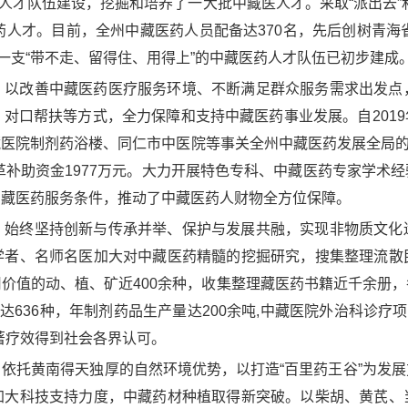
药人才队伍建设，挖掘和培养了一大批中藏医人才。采取“派出去”和
药人才。目前，全州中藏医药人员配备达370名，先后创树青海
一支“带不走、留得住、用得上”的中藏医药人才队伍已初步建成
。以改善中藏医药医疗服务环境、不断满足群众服务需求出发点
对口帮扶等方式，全力保障和支持中藏医药事业发展。自2019年
医院制剂药浴楼、同仁市中医院等事关全州中藏医药发展全局的重
改革补助资金1977万元。大力开展特色专科、中藏医药专家学术
中藏医药服务条件，推动了中藏医药人财物全方位保障。
。始终坚持创新与传承并举、保护与发展共融，实现非物质文化
学者、名师名医加大对中藏医药精髓的挖掘研究，搜集整理流散
价值的动、植、矿近400余种，收集整理藏医药书籍近千余册
636种，年制剂药品生产量达200余吨,中藏医院外治科诊疗项目
著疗效得到社会各界认可。
依托黄南得天独厚的自然环境优势，以打造“百里药王谷”为发
加大科技支持力度，中藏药材种植取得新突破。以柴胡、黄芪、