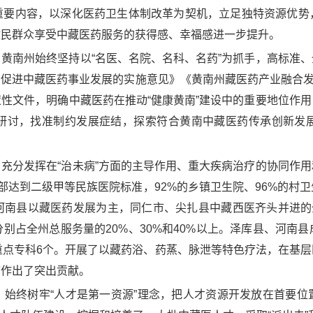
重要内容，以深化医药卫生体制改革为契机，立足独特资源优势
牧民群众享受中藏医药服务的获得感、幸福感进一步提升。
黄南州始终坚持以“名医、名院、名科、名药”为抓手，高标准
进中藏医药事业发展的实施意见》《黄南州藏医药产业融合发展规
性文件，明确中藏医药在推动“健康黄南”建设中的重要地位作
研讨，找准制约发展症结，探索符合黄南中藏医药传承创新发
充分发挥在“治未病”方面的主导作用、重大疾病治疗的协同作
部达到二级甲等民族医院标准，92%的乡镇卫生院、96%的村
河南县以藏医药发展为主，同仁市、尖扎县中藏西医齐头并进的全
别占全州总服务量的20%、30%和40%以上。泽库县、河南
重点专科6个。开展了以藏药浴、药蒸、脉泄等特色疗法，在基
痛作出了突出贡献。
。始终树牢“人才是第一资源”理念，把人才资源开发放在首要位