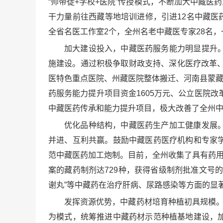
“师带徒+学校+医院”传授模式，不断加大中藏医
干力量前往西藏等地培训进修，引进12名中藏医
全省名医工作室2个，全州名老中藏医专家28名，
加大建设投入，中藏医药服务能力明显提升
施建设。通过积极争取财政支持、深化医疗改革、
医特色重点医院、州藏医院整体搬迁、河南县蒙藏
药服务能力提升项目资金1605万元、公立医院
中藏医药传承和能力提升项目，极大改善了全州
优化品种结构，中藏医药生产加工健康发展
并进、互利共赢。鼓励中藏医药医疗机构和专家
范中藏医药加工炮制。目前，全州收集了具有药用
案的藏药制剂达729种，获得省级制剂批准文号的达
谢丸”等中藏药在治疗肝病、尿路感染等方面的显
发挥资源优势，中藏药材培育种植初具规模。
为模式，统筹推进中藏药材示范种植基地建设，