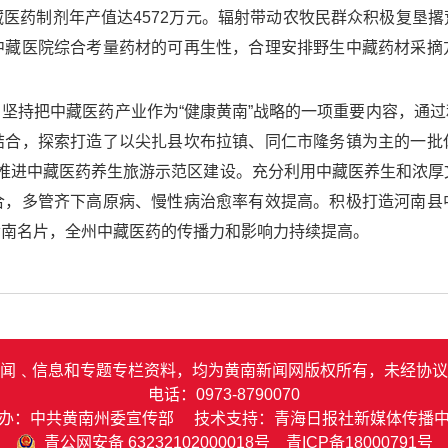
医药制剂年产值达4572万元。辐射带动农牧民群众积极复垦
中藏医院综合考量药材的可再生性，合理安排野生中藏药材采摘
坚持把中藏医药产业作为“健康黄南”战略的一项重要内容，通
结合，探索打造了以尖扎县坎布拉镇、同仁市隆务镇为主的一批
力推进中藏医药养生旅游示范区建设。充分利用中藏医养生和浓厚文
合，多管齐下高原病、慢性病治愈率有效提高。积极打造河南县
黄南名片，全州中藏医药的传播力和影响力持续提高。
闻﹑信息和专题专栏资料，均为黄南新闻网版权所有，未经协议
电话：0973-8790070
办：中共黄南州委宣传部 技术支持：青海日报社新媒体传播
青公网安备 63232102000018号
青ICP备18000791号