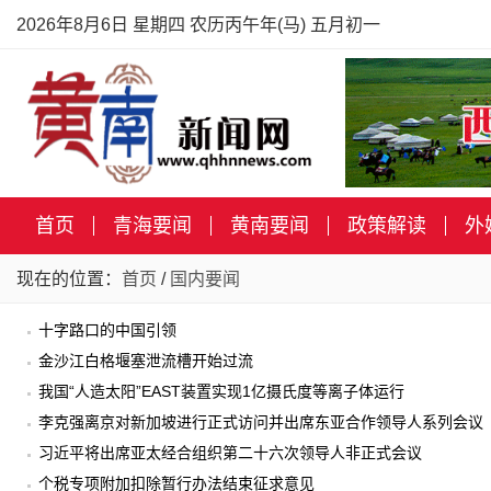
2026年8月6日 星期四 农历丙午年(马) 五月初一
首页
青海要闻
黄南要闻
政策解读
外
现在的位置：
首页
/
国内要闻
十字路口的中国引领
金沙江白格堰塞泄流槽开始过流
我国“人造太阳”EAST装置实现1亿摄氏度等离子体运行
李克强离京对新加坡进行正式访问并出席东亚合作领导人系列会议
习近平将出席亚太经合组织第二十六次领导人非正式会议
个税专项附加扣除暂行办法结束征求意见