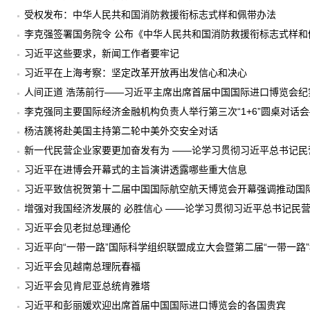
受权发布：中华人民共和国消防救援衔标志式样和佩带办法
李克强签署国务院令 公布《中华人民共和国消防救援衔标志式样和
习近平这些要求，新闻工作者要牢记
习近平在上海考察：坚定改革开放再出发信心和决心
人间正道 浩荡前行——习近平主席出席首届中国国际进口博览会纪
李克强同主要国际经济金融机构负责人举行第三次“1+6”圆桌对话
杨洁篪将赴美国主持第二轮中美外交安全对话
新一代民营企业家要更加奋发有为 ——论学习贯彻习近平总书记民
习近平在进博会开幕式的主旨演讲透露哪些重大信息
习近平致信祝贺第十二届中国国际航空航天博览会开幕强调推动国
技术发展成果作出贡献
增强对我国经济发展的 必胜信心 ——论学习贯彻习近平总书记民
习近平会见老挝总理通伦
习近平向“一带一路”国际科学组织联盟成立大会暨第二届“一带一路
习近平会见越南总理阮春福
习近平会见肯尼亚总统肯雅塔
习近平和彭丽媛欢迎出席首届中国国际进口博览会的各国贵宾