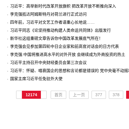
习近平：高举新时代改革开放旗帜 把改革开放不断推向深入
李克强抵达阿姆斯特丹对荷兰进行正式访问
四年前，习近平对文艺工作者语重心长地说……
习近平同志《论坚持推动构建人类命运共同体》出版发行
新华社这组重磅文章告诉你中国改革发展底气所在！
李克强会见参加第四轮中日企业家和前高官对话会的日方代表
李克强:中国将推进高水平的对外开放 会继续成为外商投资的热土
习近平主持召开中央财经委员会第三次会议
习近平：怀疑、唱衰国企的思想和言论都是错误的 党中央毫不动摇
国家主席习近平任免驻外大使
12174
首页
上一页
377
378