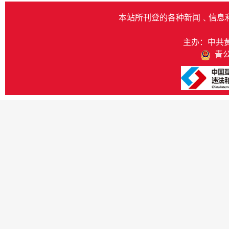
本站所刊登的各种新闻﹑信息
主办：中共
青公网