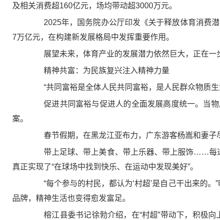
及相关消费超160亿元，场均带动超3000万元。
2025年，国务院办公厅印发《关于释放体育消费潜
7万亿元，在构建新发展格局中发挥重要作用。
展望未来，体育产业的发展潜力依然巨大，正在一步
精神共富：为民族复兴注入精神力量
“共同富裕是全体人民共同富裕，是人民群众物质生活
促进共同富裕与促进人的全面发展高度统一。当物质
案。
春节假期，在黑龙江亚布力，广东游客杨嵩和妻子尽情
带上足球、带上美食、带上乐器、带上服饰……每逢贵
真正实现了“在球场中找到快乐、在运动中发现美好”。
“每个参与的村民，都认为‘村超’是自己干出来的。”
品牌，精神生活也变得愈发富足。
榕江县委书记徐勃介绍，在“村超”带动下，积极向上