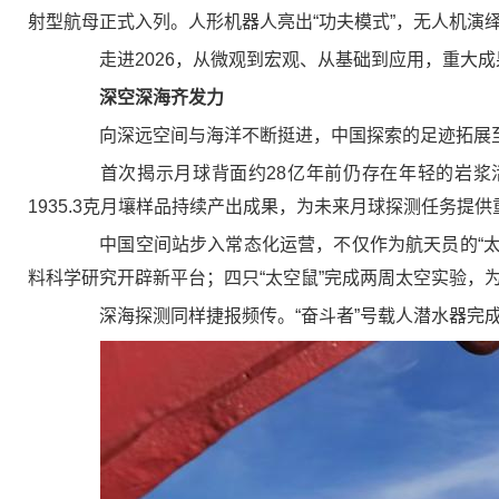
射型航母正式入列。人形机器人亮出“功夫模式”，无人机演绎
走进2026，从微观到宏观、从基础到应用，重大成果正
深空深海齐发力
向深远空间与海洋不断挺进，中国探索的足迹拓展
首次揭示月球背面约28亿年前仍存在年轻的岩浆活
1935.3克月壤样品持续产出成果，为未来月球探测任务提
中国空间站步入常态化运营，不仅作为航天员的“太空家
料科学研究开辟新平台；四只“太空鼠”完成两周太空实验，
深海探测同样捷报频传。“奋斗者”号载人潜水器完成我