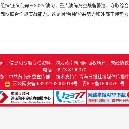
组织“正义使命－2025”演习，重点演练海空战备警巡、夺取综
部队联合作战实战能力。这是对“台独”分裂势力和外部干涉势
闻﹑信息和专题专栏资料，均为黄南新闻网版权所有，未经协议
电话：0973-8790070
办：中共黄南州委宣传部 技术支持：青海日报社新媒体传播
青公网安备 63232102000018号
青ICP备18000791号