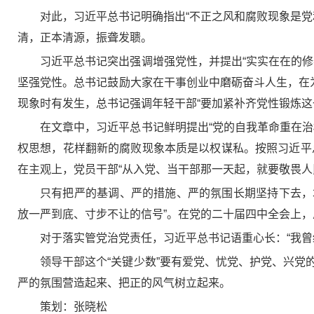
对此，习近平总书记明确指出“不正之风和腐败现象是党
清，正本清源，振聋发聩。
习近平总书记突出强调增强党性，并提出“实实在在的
坚强党性。总书记鼓励大家在干事创业中磨砺奋斗人生，在
现象时有发生，总书记强调年轻干部“要加紧补齐党性锻炼这
在文章中，习近平总书记鲜明提出“党的自我革命重在
权思想，花样翻新的腐败现象本质是以权谋私。按照习近平总
在主观上，党员干部“从入党、当干部那一天起，就要敬畏
只有把严的基调、严的措施、严的氛围长期坚持下去，
放一严到底、寸步不让的信号”。在党的二十届四中全会上，
对于落实管党治党责任，习近平总书记语重心长：“我
领导干部这个“关键少数”要有爱党、忧党、护党、兴
严的氛围营造起来、把正的风气树立起来。
策划：张晓松