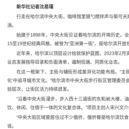
新华社记者沈易瑾
行走在哈尔滨中央大街，咖啡馆里银勺搅拌声与柴可夫
淌。
始建于1898年，中央大街见证着哈尔滨的开埠历史。全
15至19世纪经典风格，被誉为“亚洲第一街”，是哈尔滨开
近年来，哈尔滨以顶层设计绘就保护蓝图，2023年2
业态发展指导目录和负面清单，遏制低端、同质化业态。
在这一框架下，主街与辅街形成差异化功能布局。“主
化’中追寻城市文化。”哈尔滨市中央大街步行街区管理委
验层次，让街区活力持续迸发。
“沿着中央大街漫步，步入西十三道街的东和昶大楼，油
饮、休闲、住宿于一体的文化复合体。”项目主创人宋兴文介
“中央大街区域曾居住过不少俄侨，俄侨餐是哈尔滨饮
说。