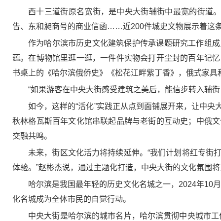
西十三道街原名宽街，是中央大街辅街中最宽的街道。东
告、东和昶商号的商业信函……近200件城史文物展示着这
作为哈尔滨市历史文化建筑保护传承课题研究工作组成
蕴。在博物馆里逛一逛，一件件实物会打开尘封的百年记忆
书桌上的《哈尔滨俄侨史》《松花江畔紫丁香》，俄式家具
“如果游客在中央大街感受建筑之美后，能信步转入辅街
如今，这样的“活化”实践正从点到面铺展开来，让中
秋林格瓦斯百年文化馆串联起品牌与老街的互动史；中俄文
交融共鸣。
未来，街区文化活力将持续延伸。“我们计划将红专街
体验。”赵彬杰说，通过主题化打造，中央大街的文化氛围
哈尔滨是我国最年轻的历史文化名城之一，2024年10
化名城成为全体市民的自觉行动。
中央大街是哈尔滨的城市名片，哈尔滨贯彻中央城市工