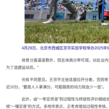
4月29日，北京市西城区京华实验学校举办2025年
体育分直逼语数外，但总体高分率可观，对此业内意见
为了选拔运动员。”
也有不同意见。王宗平主张适度拉开分差，否则考试
近10分，“要是人人拿满分，可能锻炼的动力就会少一些”。
此外，由“一考定终身”到过程性与终结性评价相结合
核“一锤定音”的方式。多地市表示，正考虑增加过程性考核