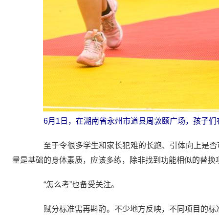
6月1日，在湖南省永州市道县周敦颐广场，孩子
至于令很多学生和家长犯难的长跑、引体向上是否可
量是基础的身体素质，应该多练，除非找到功能相似的替换项
“怎么考”也备受关注。
赋分标准需再斟酌。不少地方反映，不同项目的标准难