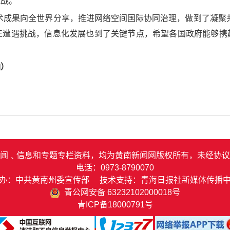
挑战。
术成果向全世界分享，推进网络空间国际协同治理，做到了凝聚
正遭遇挑战，信息化发展也到了关键节点，希望各国政府能够携
涵）
闻﹑信息和专题专栏资料，均为黄南新闻网版权所有，未经协议
电话：0973-8790070
办：中共黄南州委宣传部 技术支持：青海日报社新媒体传播
青公网安备 63232102000018号
青ICP备18000791号