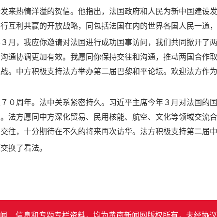
际发来热情洋溢的贺信。他指出，法国政府和人民为新中国建设
奉行互利共赢的开放战略，同包括法国在内的世界各国人民一道
年３月，我应你邀请对法国进行成功国事访问，我们共同掀开了
的沟通协调更加有效。我愿同你保持交往和沟通，推动两国合作
挑战。中方积极支持法方举办第二届巴黎和平论坛。欢迎法方作
立７０周年。法中关系紧密持久。习近平主席今年３月对法国的
义。法方愿同中方深化贸易、民用核能、航空、文化等领域交流
切交往，十分期待在不久的将来再次访华。法方积极支持第二届
题交换了看法。
闻﹑信息和专题专栏资料，均为黄南新闻网版权所有，未经协议