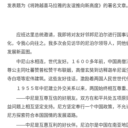
发表题为《将跨越喜马拉雅的友谊推向新高度》的署名文章
应班达里总统邀请，我即将对友好邻邦尼泊尔进行国事
化，令我心向往之。我多次会见访华的尼泊尔领导人，同他
发展新蓝图。
中尼山水相连，世代友好。１６００多年前，中国高僧
尊公主同吐蕃赞普松赞干布联姻，高僧玄奘到访释迦牟尼诞
寺白塔等宏伟建筑。这些友好佳话，激励着两国人民世世代
１９５５年中尼建立外交关系以来，两国始终相互尊重
——中尼是互尊互信的好朋友。双方在和平共处五项原
益问题上相互坚定支持。尼方坚定奉行一个中国政策，不允
尼方探索符合本国国情的发展道路。
——中尼是互惠互利的好伙伴。尼泊尔是中国在南亚地