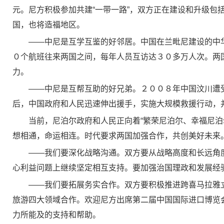
元。尼方积极参加共建“一带一路”，双方正在建设和升级
国，也将造福地区。
——中尼是互学互鉴的好邻居。中国在兰毗尼建设的中
０个航班往来两国之间，每年人员互访达３０多万人次。两
力。
——中尼是互帮互助的好兄弟。２００８年中国汶川遭
后，中国政府和人民迅速伸出援手，实施大规模救援行动，
当前，尼泊尔政府和人民正向着“繁荣尼泊尔、幸福尼泊
想相通，命运相连。时代要求两国加强合作，共创美好未来
——我们要深化战略沟通。双方要从战略高度和长远角
心利益问题上继续坚定相互支持。要加强治国理政和发展经
——我们要拓展务实合作。双方要积极推进跨喜马拉雅
旅游四大领域合作。欢迎尼方出席第二届中国国际进口博览
力所能及的支持和帮助。