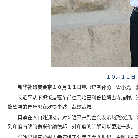
１０月１１日
新华社印度金奈１０月１１日电
（记者孙勇 霍小光 
习近平从下榻饭店驱车前往马哈巴利普拉姆古寺庙群。
族盛装的青年男女欢快击鼓，载歌载舞。
莫迪在入口处迎接，对习近平来到金奈表示热烈欢迎。
到印度南端的泰米尔纳德邦，对印度的了解可以更进一步。
马哈巴利普拉姆古寺庙建于公元７至８世纪，由阿周那